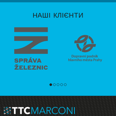
НАШІ КЛІЄНТИ
1
2
3
4
5